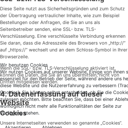
Diese Seite nutzt aus Sicherheitsgründen und zum Schutz
der Übertragung vertraulicher Inhalte, wie zum Beispiel
Bestellungen oder Anfragen, die Sie an uns als
Seitenbetreiber senden, eine SSL- bzw. TLS-
Verschlüsselung. Eine verschlüsselte Verbindung erkennen
Sie daran, dass die Adresszeile des Browsers von „http://“
auf „https://“ wechselt und an dem Schloss-Symbol in Ihrer
Browserzeile.
Wir benutzen Cookies
Wenn die SSL- bzw. TLS-Verschlüsselung aktiviert ist,
Wir nutzen Cookies auf unserer Website. Einige von ihnen 
können die Daten, die Sie an uns übermitteln, nicht von
essenziell für den Betrieb der Seite, während andere uns he
Dritten mitgelesen werden.
diese Website und die Nutzererfahrung zu verbessern (Tra
Cookies). Sie können selbst entscheiden, ob Sie die Cooki
4. Datenerfassung auf dieser
zulassen möchten. Bitte beachten Sie, dass bei einer Able
Website
womöglich nicht mehr alle Funktionalitäten der Seite zur
Cookies
Verfügung stehen.
Unsere Internetseiten verwenden so genannte „Cookies“.
Akzeptieren
Ablehnen